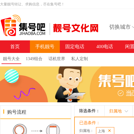
大量靓号转让、求购信息，尽在集号吧！
切换城市
首页
手机靓号
固定电话
400电话
闲
靓号大全
1349组合
话机世界
私人定制
筛选条件：
归属地
购号流程
已选条件：
归属地：
上海