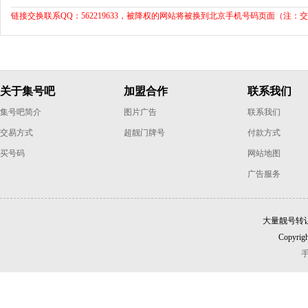
链接交换联系QQ：562219633，被降权的网站将被换到北京手机号码页面（注：
关于集号吧
加盟合作
联系我们
集号吧简介
图片广告
联系我们
交易方式
超靓门牌号
付款方式
买号码
网站地图
广告服务
大量靓号转
Copyrigh