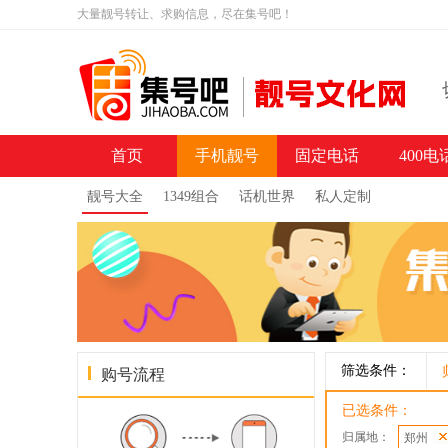
大量靓号转让、求购信息，尽在集号吧！
首页
手机靓号
固定电话
400电
靓号大全
1349组合
话机世界
私人定制
筛选条件：
购号流程
已选条件：
归属地：
郑州