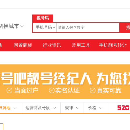
搜号码
切换城市
手机号码
话
闲置商标
行业资讯
常用工具
手机靓号转让
归属地
运营商及号段
规律
价格