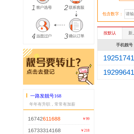
包含数字：
按默认
新
手机靓号
1925174
1929964
一路发靓号168
年年有升职，常常有加薪
16742
611688
￥99
16733314168
￥218