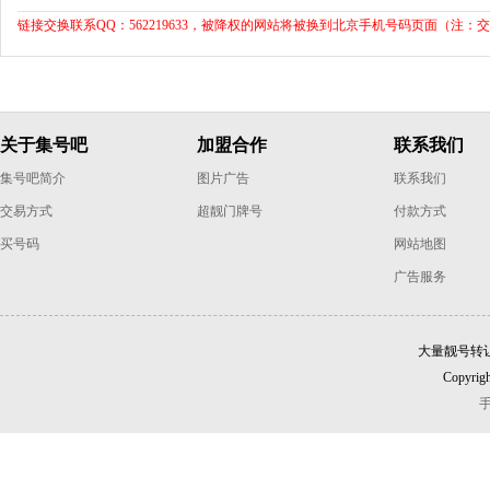
链接交换联系QQ：562219633，被降权的网站将被换到北京手机号码页面（注：
关于集号吧
加盟合作
联系我们
集号吧简介
图片广告
联系我们
交易方式
超靓门牌号
付款方式
买号码
网站地图
广告服务
大量靓号转
Copyrigh