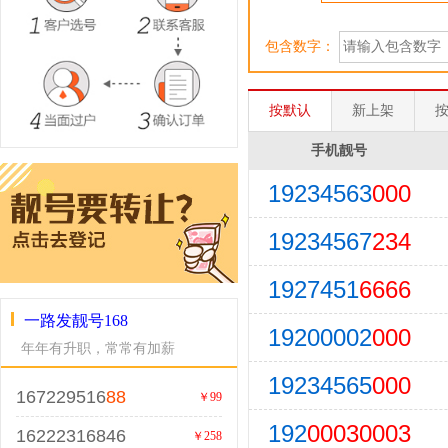
包含数字：
按默认
新上架
手机靓号
19234563
000
19234567
234
1927451
6666
一路发靓号168
19200002
000
年年有升职，常常有加薪
19234565
000
167229516
88
￥99
192
00030003
16222316846
￥258