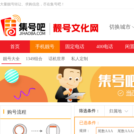
大量靓号转让、求购信息，尽在集号吧！
切换城市
首页
手机靓号
固定电话
400电话
闲
靓号大全
1349组合
话机世界
私人定制
筛选条件：
归属地
购号流程
已选条件：
规律：
尾数AAA
尾数AAA