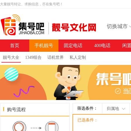
大量靓号转让、求购信息，尽在集号吧！
切换城市
首页
手机靓号
固定电话
400电话
闲
靓号大全
1349组合
话机世界
私人定制
筛选条件：
归属地
购号流程
已选条件：