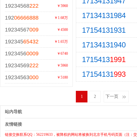
17134131947
19234568
222
￥5960
17134131984
192
06666888
￥1.68万
17154131931
19234567
009
￥4500
192345
65432
￥1.65万
17134131940
1923456
0009
￥6740
1715413
1991
19234569
222
￥5960
17154131
993
19234563
000
￥5180
1
2
下一页
站内导航
友情链接
链接交换联系QQ：562219633，被降权的网站将被换到北京手机号码页面（注：