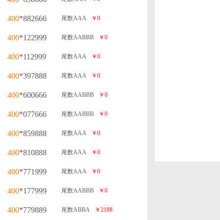
400
*882666
尾数AAA
￥0
400
*122999
尾数AABBB
￥0
400
*112999
尾数AAA
￥0
400
*397888
尾数AAA
￥0
400
*600666
尾数AABBB
￥0
400
*077666
尾数AABBB
￥0
400
*859888
尾数AAA
￥0
400
*810888
尾数AAA
￥0
400
*771999
尾数AAA
￥0
400
*177999
尾数AABBB
￥0
400
*779889
尾数ABBA
￥2188