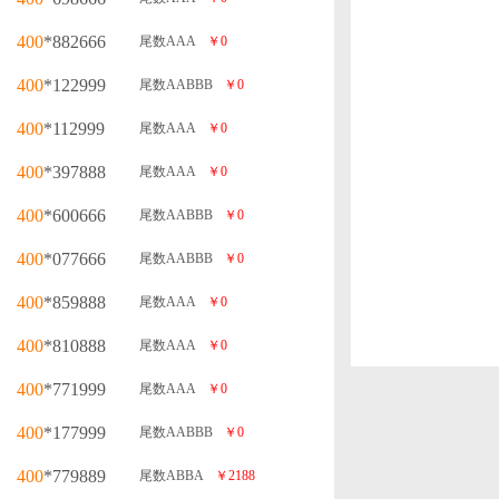
400
*882666
尾数AAA
￥0
400
*122999
尾数AABBB
￥0
400
*112999
尾数AAA
￥0
400
*397888
尾数AAA
￥0
400
*600666
尾数AABBB
￥0
400
*077666
尾数AABBB
￥0
400
*859888
尾数AAA
￥0
400
*810888
尾数AAA
￥0
400
*771999
尾数AAA
￥0
400
*177999
尾数AABBB
￥0
400
*779889
尾数ABBA
￥2188