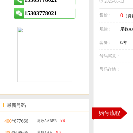
2026-06-13
15303778021
0
售价：
（资
规律：
尾数A
套餐：
0/年
号码寓意：
号码详情：
最新号码
购号流程
400
*677666
尾数AABBB
￥0
400
*698666
尾数AAA
￥0