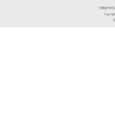
大量靓号转
Copyrigh