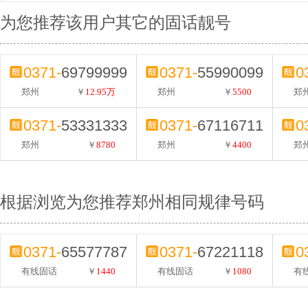
为您推荐该用户其它的固话靓号
0371-
69799999
0371-
55990099
0
郑州
￥
12.95万
郑州
￥
5500
郑
0371-
53331333
0371-
67116711
0
郑州
￥
8780
郑州
￥
4400
郑
根据浏览为您推荐郑州相同规律号码
0371-
65577787
0371-
67221118
0
有线固话
￥
1440
有线固话
￥
1080
有