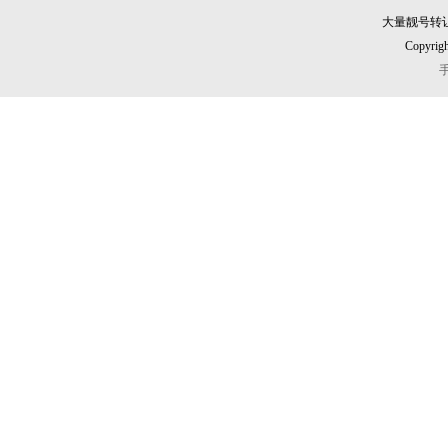
大量靓号转
Copyrigh