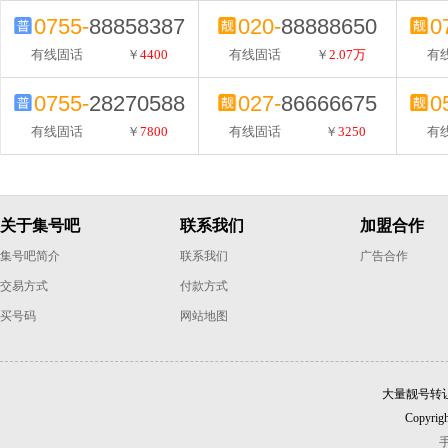
0755-
88858387
020-
88888650
0
有线固话
￥
4400
有线固话
￥
2.07万
有
0755-
28270588
027-
86666675
0
有线固话
￥
7800
有线固话
￥
3250
有
关于集号吧
联系我们
加盟合作
集号吧简介
联系我们
广告合作
交易方式
付款方式
买号码
网站地图
大量靓号转
Copyrigh