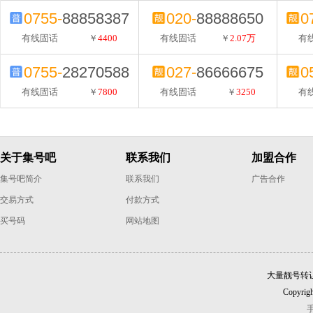
0755-
88858387
020-
88888650
0
有线固话
￥
4400
有线固话
￥
2.07万
有
0755-
28270588
027-
86666675
0
有线固话
￥
7800
有线固话
￥
3250
有
关于集号吧
联系我们
加盟合作
集号吧简介
联系我们
广告合作
交易方式
付款方式
买号码
网站地图
大量靓号转
Copyrigh