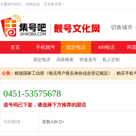
大量靓号转让、求购信息，尽在集号吧！
切换城市
首页
手机靓号
固定电话
400电话
闲
固定电话
高级搜索
快速选号
私人定制
公告：
根据国家工信部《电话用户真实身份信息登记规定》，购买手机
0451-53575678
该号码已下架，请选择下方推荐的固话
号码规律：
尾数ABCD+