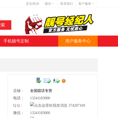
意见/投诉
微信
联系我们
客户服务
在线客服
网站地图
网站简介
手机靓号定制
用户服务中心
微信号:jihaoba999
店铺：
全国固话专营
电话：
13241183000
Q Q：
374207169
微信：
13241183000