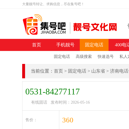
大量靓号转让、求购信息，尽在集号吧！
首页
手机靓号
固定电话
400电
固定电话
高级搜索
快速选号
私人
当前位置：
首页
>
固定电话
>
山东省
>
济南电话
0531-84277117
有线固话 发布时间：2026-05-16
360
售价：