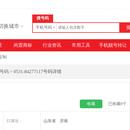
搜号码
切换城市
手机号码
话
闲置商标
行业资讯
常用工具
手机靓号转让
定制
号码
> 0531-84277117号码详情
收藏
已收藏
0
个
归属地：
山东省 济南