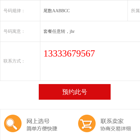
号码规律：
尾数AABBCC
所属
号码寓意：
套餐任意转，jhr
13333679567
联系方式：
预约此号