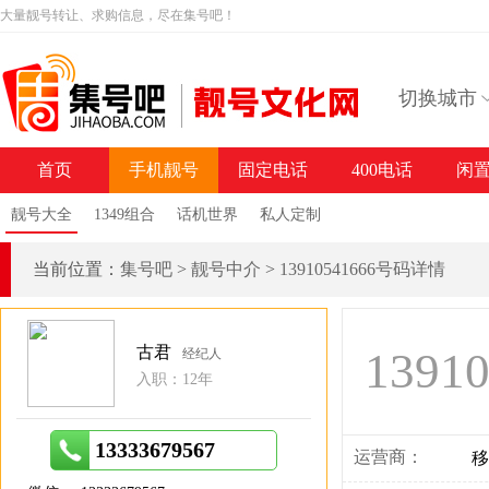
大量靓号转让、求购信息，尽在集号吧！
切换城市
首页
手机靓号
固定电话
400电话
闲
靓号大全
1349组合
话机世界
私人定制
当前位置：
集号吧
>
靓号中介
>
13910541666号码详情
古君
1391
经纪人
入职：12年
13333679567
运营商：
移