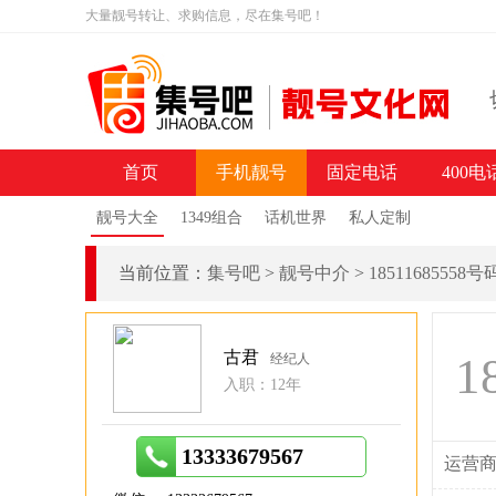
大量靓号转让、求购信息，尽在集号吧！
首页
手机靓号
固定电话
400电
靓号大全
1349组合
话机世界
私人定制
当前位置：
集号吧
>
靓号中介
>
18511685558
古君
1
经纪人
入职：12年
13333679567
运营