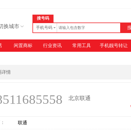
搜号码
切换城市
手机号码
话
闲置商标
行业资讯
常用工具
手机靓号转让
号码详情
8511685558
北京联通
商：
联通