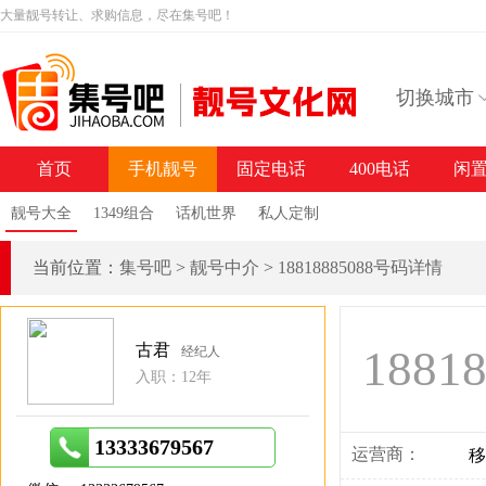
大量靓号转让、求购信息，尽在集号吧！
切换城市
首页
手机靓号
固定电话
400电话
闲
靓号大全
1349组合
话机世界
私人定制
当前位置：
集号吧
>
靓号中介
>
18818885088号码详情
古君
1881
经纪人
入职：12年
13333679567
运营商：
移