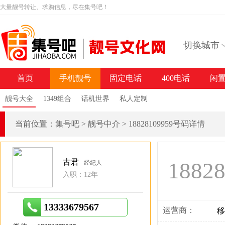
大量靓号转让、求购信息，尽在集号吧！
切换城市
首页
手机靓号
固定电话
400电话
闲
靓号大全
1349组合
话机世界
私人定制
当前位置：
集号吧
>
靓号中介
>
18828109959号码详情
古君
1882
经纪人
入职：12年
13333679567
运营商：
移