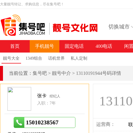
大量靓号转让、求购信息，尽在集号吧！
切换城市
首页
手机靓号
固定电话
400电话
闲
靓号大全
1349组合
话机世界
私人定制
当前位置：
集号吧
>
靓号中介
>
13110191944号码详情
张卡
1311
经纪人
入职：7年
15010238567
运营商：
联