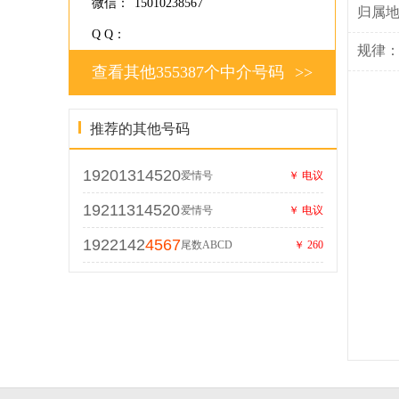
微信：
15010238567
归属
Q Q：
规律
查看其他355387个中介号码
>>
推荐的其他号码
19201314520
爱情号
￥ 电议
19211314520
爱情号
￥ 电议
1922142
4567
尾数ABCD
￥ 260