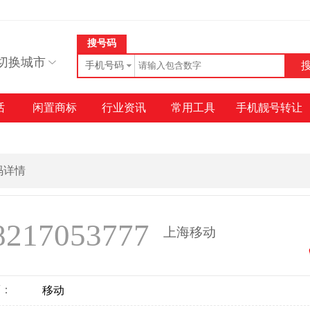
搜号码
切换城市
手机号码
话
闲置商标
行业资讯
常用工具
手机靓号转让
号码详情
8217053777
上海移动
商：
移动