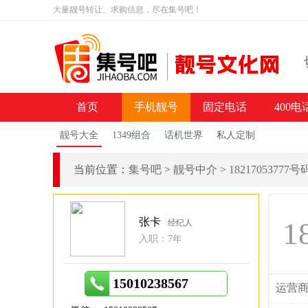
大量靓号转让、求购信息，尽在集号吧！
首页
手机靓号
固定电话
400电
靓号大全
1349组合
话机世界
私人定制
当前位置：
集号吧
>
靓号中介
>
18217053777
张卡
1
经纪人
入职：7年
15010238567
运营