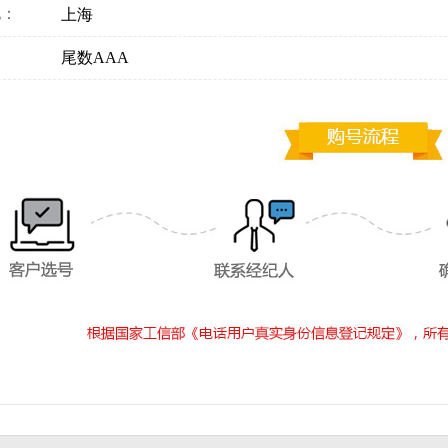
地：
上海
：
尾数AAA