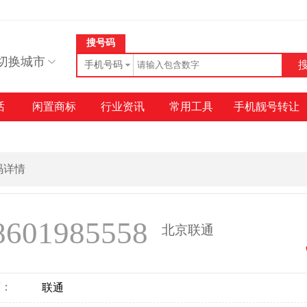
搜号码
切换城市
手机号码
话
闲置商标
行业资讯
常用工具
手机靓号转让
号码详情
8601985558
北京联通
商：
联通