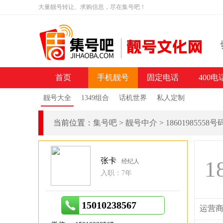
大量靓号转让、求购信息，尽在集号吧！
首页
手机靓号
固定电话
400电
靓号大全
1349组合
话机世界
私人定制
当前位置：
集号吧
>
靓号中介
>
18601985558
张卡
1
经纪人
入职：7年
15010238567
运营