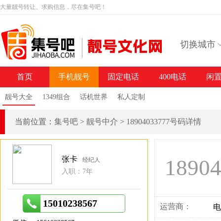
大量靓号转让、求购信息，尽在集号吧！
切换城市
首页
手机靓号
固定电话
400电话
闲
靓号大全
1349组合
话机世界
私人定制
当前位置：
集号吧
>
靓号中介
>
18904033777号码详情
张卡
1890
经纪人
入职：7年
15010238567
运营商：
电