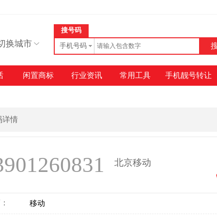
搜号码
切换城市
手机号码
话
闲置商标
行业资讯
常用工具
手机靓号转让
号码详情
3901260831
北京移动
商：
移动