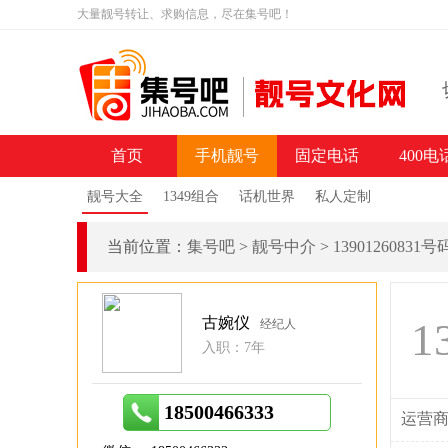
大量靓号转让、求购信息，尽在集号吧！
首页
手机靓号
固定电话
400电
靓号大全
1349组合
话机世界
私人定制
当前位置：
集号吧
>
靓号中介
>
13901260831
古婉仪
1
经纪人
入职：7年
18500466333
运营