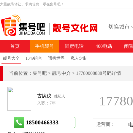
大量靓号转让、求购信息，尽在集号吧！
切换城市
首页
手机靓号
固定电话
400电话
闲
靓号大全
1349组合
话机世界
私人定制
当前位置：
集号吧
>
靓号中介
>
17780008888号码详情
古婉仪
1778
经纪人
入职：7年
18500466333
运营商：
电