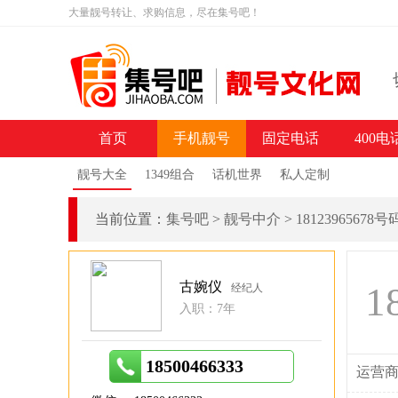
大量靓号转让、求购信息，尽在集号吧！
首页
手机靓号
固定电话
400电
靓号大全
1349组合
话机世界
私人定制
当前位置：
集号吧
>
靓号中介
>
18123965678
古婉仪
1
经纪人
入职：7年
18500466333
运营