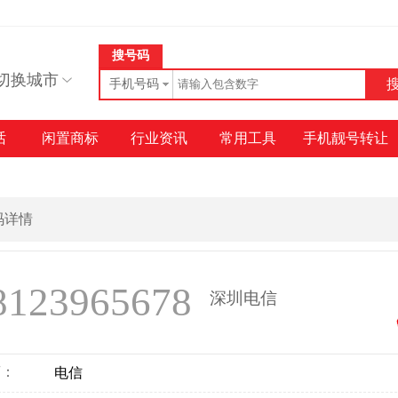
搜号码
切换城市
手机号码
话
闲置商标
行业资讯
常用工具
手机靓号转让
号码详情
8123965678
深圳电信
商：
电信