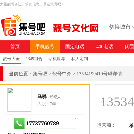
大量靓号转让、求购信息，尽在集号吧！
切换城市
首页
手机靓号
固定电话
400电话
闲
靓号大全
1349组合
话机世界
私人定制
当前位置：
集号吧
>
靓号中介
>
13534199419号码详情
马骅
1353
经纪人
入职：7年
17737760789
运营商：
移