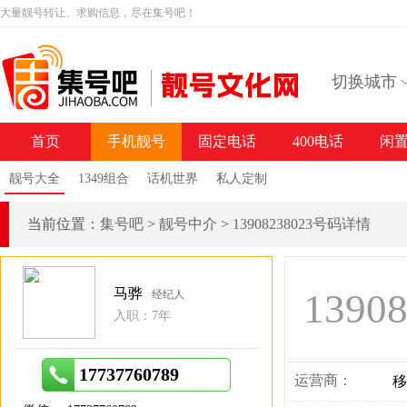
大量靓号转让、求购信息，尽在集号吧！
切换城市
首页
手机靓号
固定电话
400电话
闲
靓号大全
1349组合
话机世界
私人定制
当前位置：
集号吧
>
靓号中介
>
13908238023号码详情
马骅
1390
经纪人
入职：7年
17737760789
运营商：
移