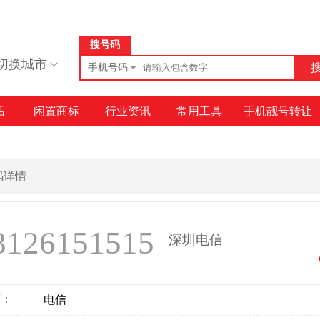
搜号码
切换城市
手机号码
话
闲置商标
行业资讯
常用工具
手机靓号转让
号码详情
8126151515
深圳电信
商：
电信