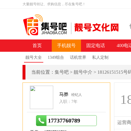
大量靓号转让、求购信息，尽在集号吧！
首页
手机靓号
固定电话
400电
靓号大全
1349组合
话机世界
私人定制
当前位置：
集号吧
>
靓号中介
>
18126151515
马骅
1
经纪人
入职：7年
17737760789
运营