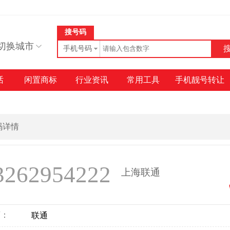
搜号码
切换城市
手机号码
话
闲置商标
行业资讯
常用工具
手机靓号转让
号码详情
3262954222
上海联通
商：
联通