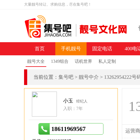
大量靓号转让、求购信息，尽在集号吧！
首页
手机靓号
固定电话
400电
靓号大全
1349组合
话机世界
私人定制
当前位置：
集号吧
>
靓号中介
>
13262954222
小玉
1
经纪人
入职：7年
18611969567
运营