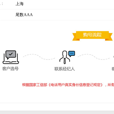
地：
上海
：
尾数AAA