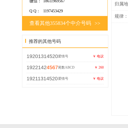
微信：
18611969567
归属
Q Q：
1197453429
规律
查看其他355834个中介号码
>>
推荐的其他号码
19201314520
爱情号
￥ 电议
1922142
4567
尾数ABCD
￥ 260
19211314520
爱情号
￥ 电议