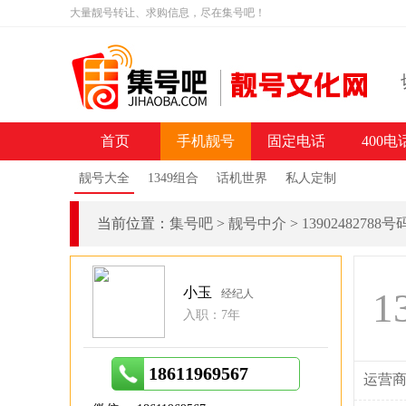
大量靓号转让、求购信息，尽在集号吧！
首页
手机靓号
固定电话
400电
靓号大全
1349组合
话机世界
私人定制
当前位置：
集号吧
>
靓号中介
>
13902482788
小玉
1
经纪人
入职：7年
18611969567
运营