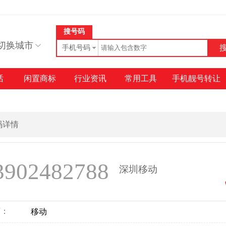
搜号码
切换城市
手机号码
话
闲置商标
行业资讯
常用工具
手机靓号转让
号码详情
3902482788
深圳移动
商：
移动