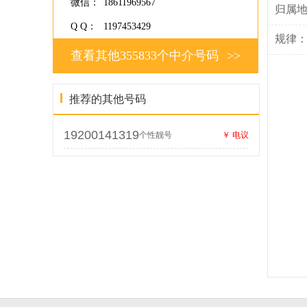
微信：
18611969567
归属
Q Q：
1197453429
规律
查看其他355833个中介号码
>>
推荐的其他号码
19200141319
个性靓号
￥ 电议