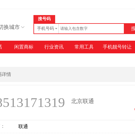
搜号码
切换城市
手机号码
话
闲置商标
行业资讯
常用工具
手机靓号转让
号码详情
8513171319
北京联通
商：
联通