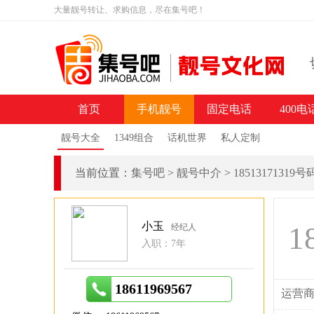
大量靓号转让、求购信息，尽在集号吧！
首页
手机靓号
固定电话
400电
靓号大全
1349组合
话机世界
私人定制
当前位置：
集号吧
>
靓号中介
>
18513171319
小玉
1
经纪人
入职：7年
18611969567
运营