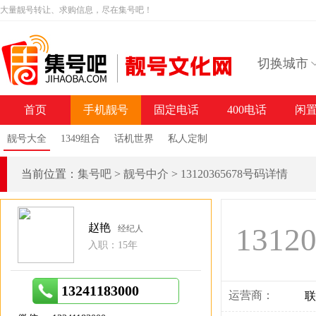
大量靓号转让、求购信息，尽在集号吧！
切换城市
首页
手机靓号
固定电话
400电话
闲
靓号大全
1349组合
话机世界
私人定制
当前位置：
集号吧
>
靓号中介
>
13120365678号码详情
赵艳
1312
经纪人
入职：15年
13241183000
运营商：
联