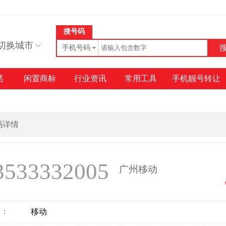
搜号码
切换城市
手机号码
话
闲置商标
行业资讯
常用工具
手机靓号转让
号码详情
3533332005
广州移动
商：
移动