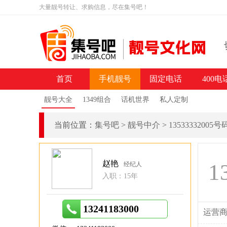
大量靓号转让、求购信息，尽在集号吧！
首页
手机靓号
固定电话
400电
靓号大全
1349组合
话机世界
私人定制
当前位置：
集号吧
>
靓号中介
>
13533332005
赵艳
1
经纪人
入职：15年
13241183000
运营