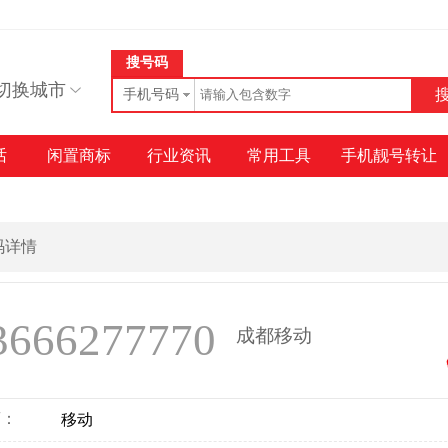
搜号码
切换城市
手机号码
话
闲置商标
行业资讯
常用工具
手机靓号转让
号码详情
3666277770
成都移动
商：
移动