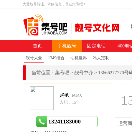
大量靓号转让、求购信息，尽在集号吧！
首页
手机靓号
固定电话
400电
靓号大全
1349组合
话机世界
私人定制
当前位置：
集号吧
>
靓号中介
>
13666277770
赵艳
1
经纪人
入职：15年
13241183000
运营