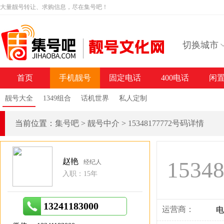
大量靓号转让、求购信息，尽在集号吧！
切换城市
首页
手机靓号
固定电话
400电话
闲
靓号大全
1349组合
话机世界
私人定制
当前位置：
集号吧
>
靓号中介
>
15348177772号码详情
赵艳
1534
经纪人
入职：15年
13241183000
运营商：
电