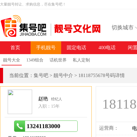
大量靓号转让、求购信息，尽在集号吧！
切换城市
首页
手机靓号
固定电话
400电话
闲
靓号大全
1349组合
话机世界
私人定制
当前位置：
集号吧
>
靓号中介
>
18118755678号码详情
赵艳
1811
经纪人
入职：15年
13241183000
运营商：
电