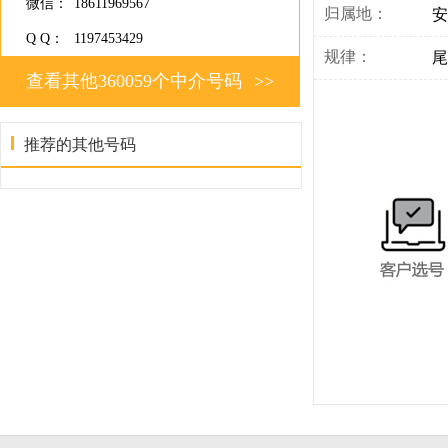
微信：
18611969567
归属地：
安
Q Q：
1197453429
规律：
尾
查看其他360059个中介号码
>>
推荐的其他号码