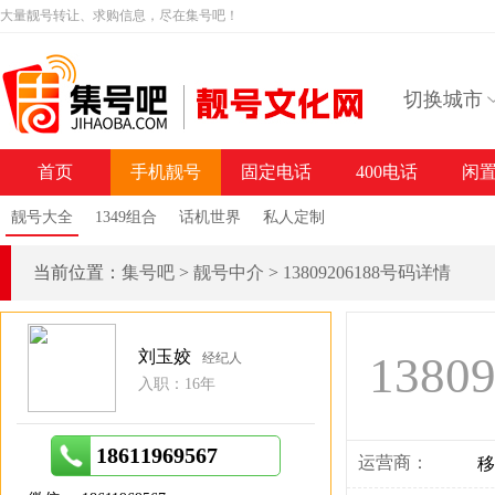
大量靓号转让、求购信息，尽在集号吧！
切换城市
首页
手机靓号
固定电话
400电话
闲
靓号大全
1349组合
话机世界
私人定制
当前位置：
集号吧
>
靓号中介
>
13809206188号码详情
刘玉姣
1380
经纪人
入职：16年
18611969567
运营商：
移