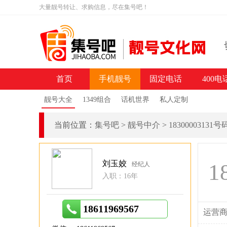
大量靓号转让、求购信息，尽在集号吧！
首页
手机靓号
固定电话
400电
靓号大全
1349组合
话机世界
私人定制
当前位置：
集号吧
>
靓号中介
>
18300003131
刘玉姣
1
经纪人
入职：16年
18611969567
运营