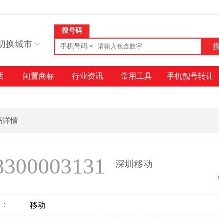
搜号码
切换城市
手机号码
话
闲置商标
行业资讯
常用工具
手机靓号转让
号码详情
8300003131
深圳移动
商：
移动