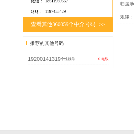
微信：
18611969567
归属
Q Q：
1197453429
规律
查看其他360059个中介号码
>>
推荐的其他号码
19200141319
个性靓号
￥ 电议