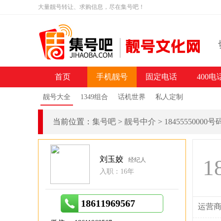
大量靓号转让、求购信息，尽在集号吧！
首页
手机靓号
固定电话
400电
靓号大全
1349组合
话机世界
私人定制
当前位置：
集号吧
>
靓号中介
>
18455550000
刘玉姣
1
经纪人
入职：16年
18611969567
运营