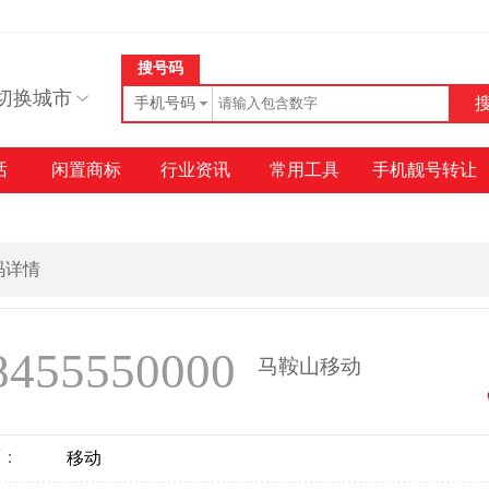
搜号码
切换城市
手机号码
话
闲置商标
行业资讯
常用工具
手机靓号转让
号码详情
8455550000
马鞍山移动
商：
移动