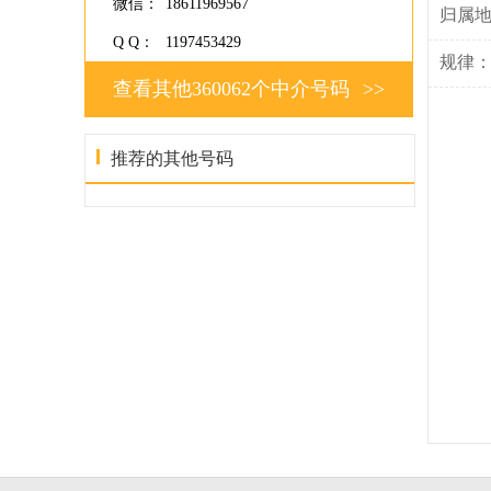
微信：
18611969567
归属
Q Q：
1197453429
规律
查看其他360062个中介号码
>>
推荐的其他号码