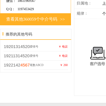
微信：
18611969567
归属地：
上
Q Q：
1197453429
规律：
个
查看其他360059个中介号码
>>
推荐的其他号码
19201314520
爱情号
￥ 电议
19211314520
爱情号
￥ 电议
1922142
4567
尾数ABCD
￥ 260