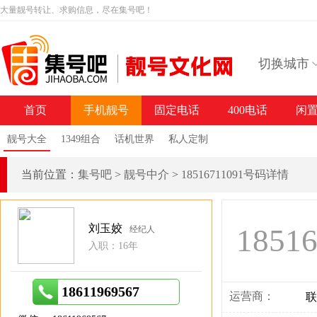
大量靓号转让、求购信息，尽在集号吧！
切换城市
首页
手机靓号
固定电话
400电话
闲
靓号大全
1349组合
话机世界
私人定制
当前位置：
集号吧
>
靓号中介
>
18516711091号码详情
刘玉姣
1851
经纪人
入职：16年
18611969567
运营商：
联