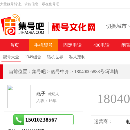
大量靓号转让、求购信息，尽在集号吧！
切换城市
首页
手机靓号
固定电话
400电话
闲
靓号大全
1349组合
话机世界
私人定制
当前位置：
集号吧
>
靓号中介
>
18040005888号码详情
燕子
1804
经纪人
入职：16年
15010238567
运营商：
电