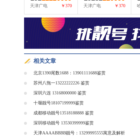
天津广电
￥370
天津广电
￥370
查看详情
查看详情
相关文章
北京1390尾数1688：13901111688鉴赏
苏州八拖一13222222226 鉴赏
深圳六连 13168000000 鉴赏
十堰靓号18107199999鉴赏
成都移动靓号13518188888 鉴赏
深圳移动靓号 13530399999鉴赏
天津AAAABBBB靓号：13299995555寓意及解析