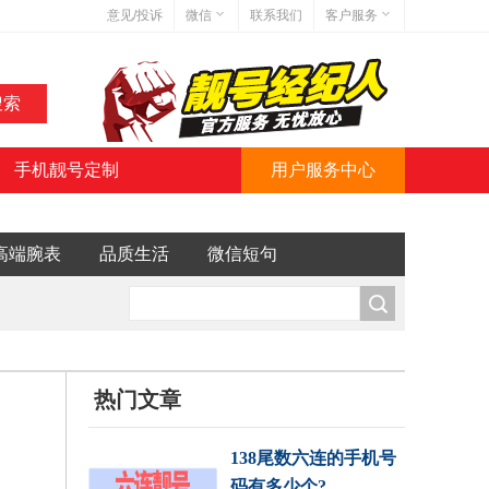
意见/投诉
微信
联系我们
客户服务
在线客服
网站地图
网站简介
手机靓号定制
用户服务中心
微信号:jihaoba999
高端腕表
品质生活
微信短句
热门文章
138尾数六连的手机号
码有多少个?