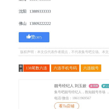
沈阳 13889333333
佛山 13809222222
赞
(307)
版权声明：本文仅代表作者观点，不代表集号吧立场。本文
标
138尾数六连
六连手机号码
六连靓号
签
靓号经纪人 刘玉姣
电话/微信：18611969567
看Ta店铺