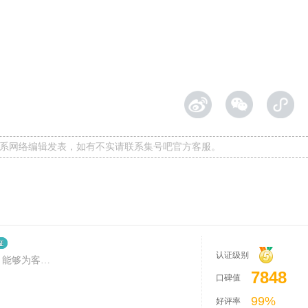
系网络编辑发表，如有不实请联系集号吧官方客服。
认证级别
集号吧靓号经纪人，熟知靓号市场 ，能够为客户提供专业的靓号买卖指导
7848
口碑值
99%
好评率