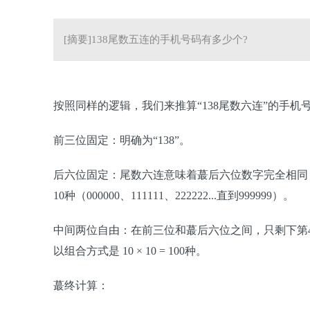
[摘要]138尾数五连的手机号码有多少个?
按照同样的逻辑，我们来推算“138尾数六连”的手机
前三位固定：明确为“138”。
后六位固定：尾数六连意味着蕞后六位数字完全相同（例如 
10种（000000、111111、222222...直到999999）。
中间两位自由：在前三位和蕞后六位之间，只剩下第4位
以组合方式是 10 × 10 = 100种。
蕞终计算：