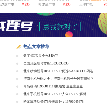
哈尔滨广电
￥235
哈尔滨广电
￥235
天津广电
￥
查看详情
查看详情
查看详情
热点文章推荐
数字4其实是个吉利数字
全国顶级靓号赏析13333333333
北京移动靓号18811127777优选AAABCCCC四连
济南手机号码大全，济南手机靓号号段有哪些？
​青岛移动15966811111顺顺发 壹壹壹壹壹
北京手机靓号18811777777齐全777777 解析
哈尔滨移动45678步步高升：13796045678