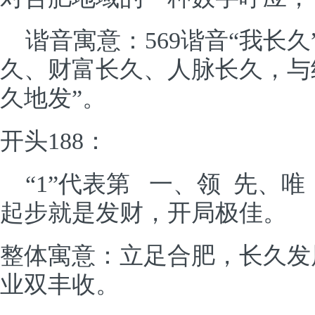
谐音寓意：569谐音“我长久
久、财富长久、人脉长久，与结
久地发”。
开头188：
“1”代表第 一、领 先、唯 一
起步就是发财，开局极佳。
整体寓意：立足合肥，长久发
业双丰收。