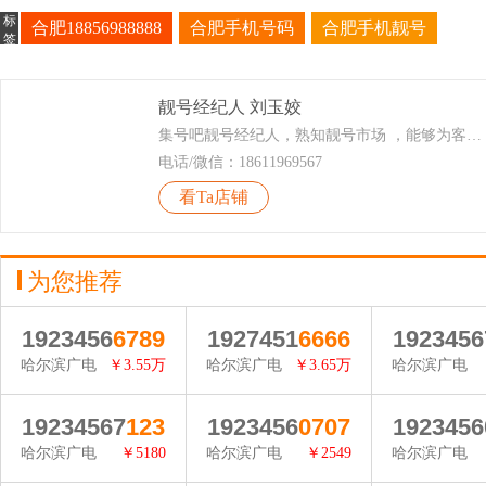
标
合肥18856988888
合肥手机号码
合肥手机靓号
签
靓号经纪人 刘玉姣
集号吧靓号经纪人，熟知靓号市场 ，能够为客户提供专业的靓号买卖指导
电话/微信：18611969567
看Ta店铺
为您推荐
1923456
6789
1927451
6666
1923456
哈尔滨广电
￥3.55万
哈尔滨广电
￥3.65万
哈尔滨广电
查看详情
查看详情
查看详
19234567
123
1923456
0707
1923456
哈尔滨广电
￥5180
哈尔滨广电
￥2549
哈尔滨广电