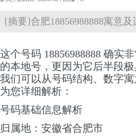
[摘要]合肥18856988888寓
这个号码 18856988888
的本地号，更因为它后半段极具
我们可以从号码结构、数字寓
为您详细解析：
号码基础信息解析
归属地：安徽省合肥市