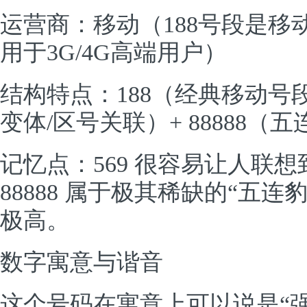
运营商：移动（188号段是
用于3G/4G高端用户）
结构特点：188（经典移动号段）
变体/区号关联）+ 88888（
记忆点：569 很容易让人联想
88888 属于极其稀缺的“五
极高。
数字寓意与谐音
这个号码在寓意上可以说是“