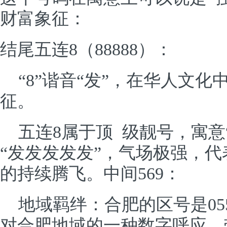
财富象征：
结尾五连8（88888）：
“8”谐音“发”，在华人文化
征。
五连8属于顶 级靓号，寓意“
“发发发发发”，气场极强，
的持续腾飞。中间569：
地域羁绊：合肥的区号是055
对合肥地域的一种数字呼应，