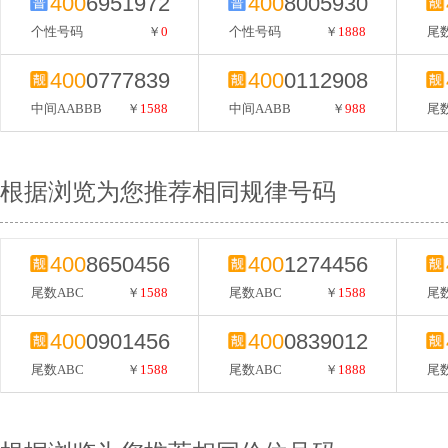
400
6951972
400
8005930
个性号码
￥
0
个性号码
￥
1888
尾数
400
0777839
400
0112908
中间AABBB
￥
1588
中间AABB
￥
988
尾数
根据浏览为您推荐相同规律号码
400
8650456
400
1274456
尾数ABC
￥
1588
尾数ABC
￥
1588
尾数
400
0901456
400
0839012
尾数ABC
￥
1588
尾数ABC
￥
1888
尾数