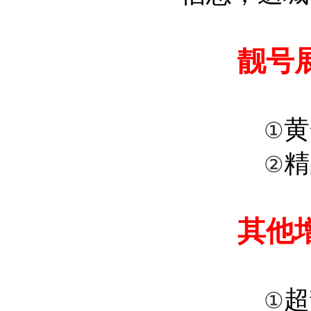
靓号
黄
①
精
②
其他增
超
①