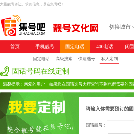
大量靓号转让、求购信息，尽在集号吧！
切换城市
首页
手机靓号
固定电话
400电话
闲
固定电话
高级搜索
快速选号
私人定制
固话号码在线定制
温馨提示：亲爱的用户，如果您在固话选号大厅查询不到您所需要的固
请输入你需要预订的固
固话靓号：