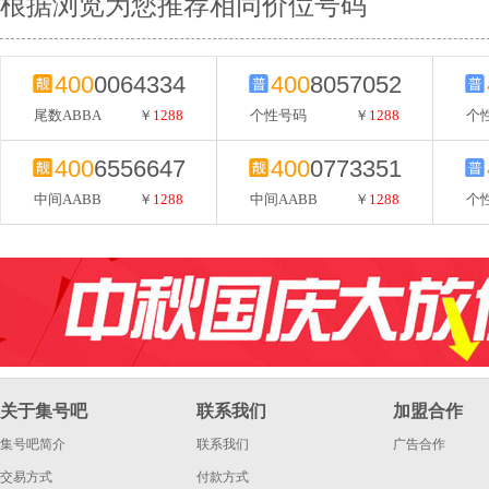
根据浏览为您推荐相同价位号码
400
0064334
400
8057052
尾数ABBA
￥
1288
个性号码
￥
1288
个
400
6556647
400
0773351
中间AABB
￥
1288
中间AABB
￥
1288
个
关于集号吧
联系我们
加盟合作
集号吧简介
联系我们
广告合作
交易方式
付款方式