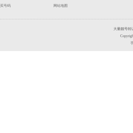
买号码
网站地图
大量靓号转
Copyrigh