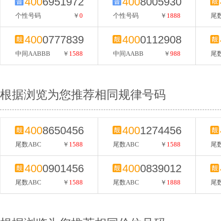
400
6951972
400
8005930
个性号码
￥
0
个性号码
￥
1888
尾数
400
0777839
400
0112908
中间AABBB
￥
1588
中间AABB
￥
988
尾数
根据浏览为您推荐相同规律号码
400
8650456
400
1274456
尾数ABC
￥
1588
尾数ABC
￥
1588
尾数
400
0901456
400
0839012
尾数ABC
￥
1588
尾数ABC
￥
1888
尾数