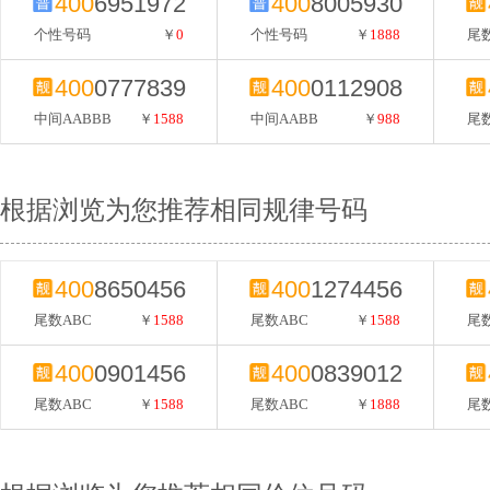
400
6951972
400
8005930
个性号码
￥
0
个性号码
￥
1888
尾数
400
0777839
400
0112908
中间AABBB
￥
1588
中间AABB
￥
988
尾数
根据浏览为您推荐相同规律号码
400
8650456
400
1274456
尾数ABC
￥
1588
尾数ABC
￥
1588
尾数
400
0901456
400
0839012
尾数ABC
￥
1588
尾数ABC
￥
1888
尾数