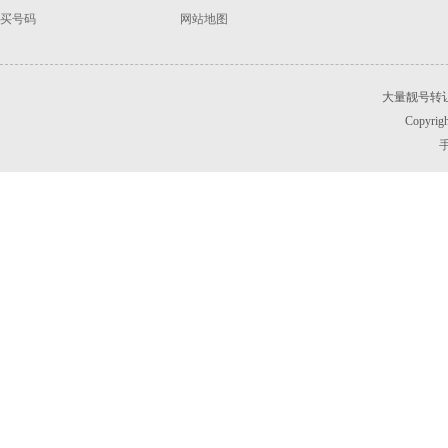
买号码
网站地图
大量靓号转
Copyrigh