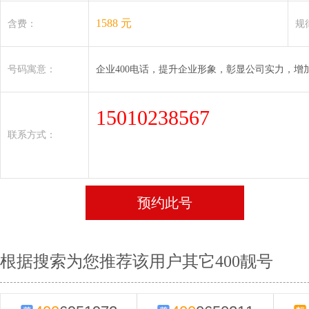
1588 元
含费：
规
号码寓意：
企业400电话，提升企业形象，彰显公司实力，增
15010238567
联系方式：
预约此号
根据搜索为您推荐该用户其它400靓号