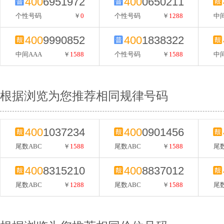
400
6951972
400
0650211
个性号码
￥
0
个性号码
￥
1288
中间
400
9990852
400
1838322
中间AAA
￥
1588
个性号码
￥
1588
中间
根据浏览为您推荐相同规律号码
400
1037234
400
0901456
尾数ABC
￥
1588
尾数ABC
￥
1588
尾数
400
8315210
400
8837012
尾数ABC
￥
1288
尾数ABC
￥
1588
尾数