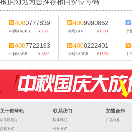
根据浏览为您推荐相同价位号码
400
0777839
400
9990852
中间AABBB
￥
1588
中间AAA
￥
1588
个
400
7722133
400
0222401
中间AABB
￥
1888
中间AABBB
￥
1588
中间
关于集号吧
联系我们
加盟合作
集号吧简介
联系我们
广告合作
交易方式
付款方式