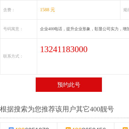
1588 元
含费：
规
号码寓意：
企业400电话，提升企业形象，彰显公司实力，增
13241183000
联系方式：
预约此号
根据搜索为您推荐该用户其它400靓号